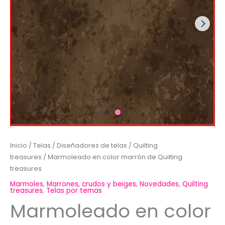
Inicio
/
Telas
/
Diseñadores de telas
/
Quilting
treasures
/ Marmoleado en color marrón de Quilting
treasures
Marmoles
,
Marrones, crudos y beiges
,
Novedades
,
Quilting
treasures
,
Telas por temas
Marmoleado en color