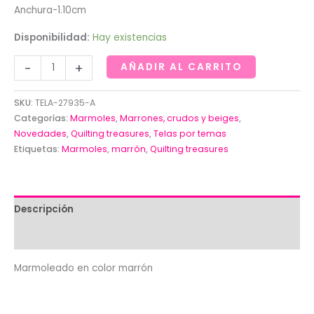
Anchura-1.10cm
Disponibilidad:
Hay existencias
Marmoleado
-
+
AÑADIR AL CARRITO
en
color
SKU:
TELA-27935-A
marrón
Categorías:
Marmoles
,
Marrones, crudos y beiges
,
de
Novedades
,
Quilting treasures
,
Telas por temas
Etiquetas:
Marmoles
,
marrón
,
Quilting treasures
Quilting
treasures
cantidad
Descripción
Valoraciones (0)
Marmoleado en color marrón