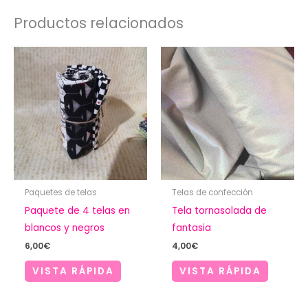
Productos relacionados
Paquetes de telas
Telas de confección
Paquete de 4 telas en
Tela tornasolada de
blancos y negros
fantasia
6,00
€
4,00
€
VISTA RÁPIDA
VISTA RÁPIDA