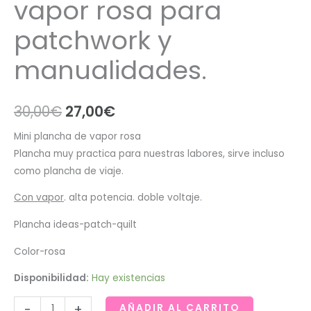
vapor rosa para
patchwork y
manualidades.
El
El
30,00
€
27,00
€
precio
precio
Mini plancha de vapor rosa
Plancha muy practica para nuestras labores, sirve incluso
original
actual
como plancha de viaje.
era:
es:
Con vapor
. alta potencia. doble voltaje.
30,00€.
27,00€.
Plancha ideas-patch-quilt
Color-rosa
Disponibilidad:
Hay existencias
Mini
-
+
AÑADIR AL CARRITO