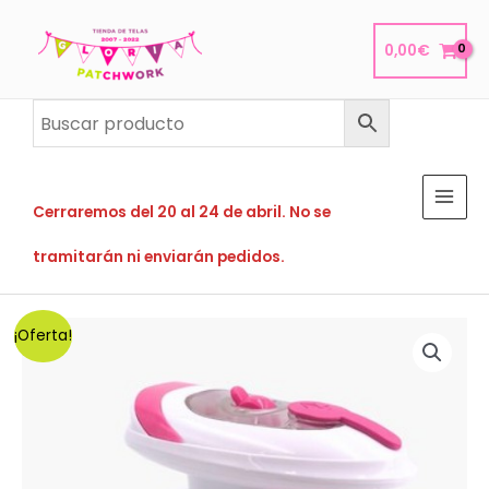
Ir
al
0,00
€
contenido
Cerraremos del 20 al 24 de abril. No se
tramitarán ni enviarán pedidos.
¡Oferta!