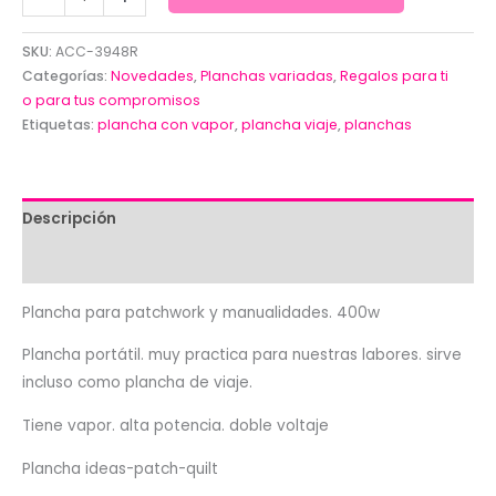
plancha
de
SKU:
ACC-3948R
vapor
Categorías:
Novedades
,
Planchas variadas
,
Regalos para ti
rosa
o para tus compromisos
Etiquetas:
plancha con vapor
,
plancha viaje
,
planchas
para
patchwork
y
manualidades.
Descripción
cantidad
Valoraciones (0)
Plancha para patchwork y manualidades. 400w
Plancha portátil. muy practica para nuestras labores. sirve
incluso como plancha de viaje.
Tiene vapor. alta potencia. doble voltaje
Plancha ideas-patch-quilt