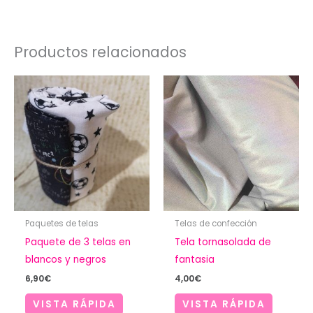
Productos relacionados
Paquetes de telas
Telas de confección
Paquete de 3 telas en
Tela tornasolada de
blancos y negros
fantasia
6,90
€
4,00
€
VISTA RÁPIDA
VISTA RÁPIDA