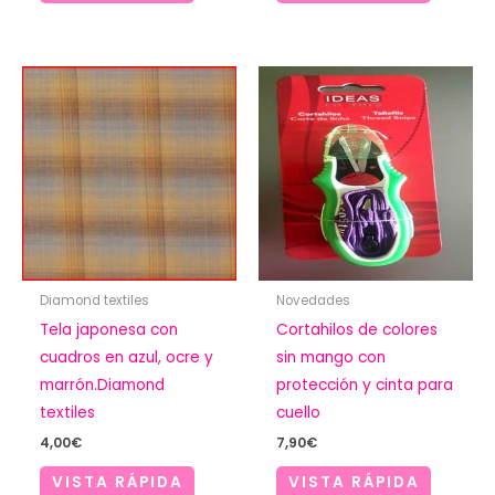
Diamond textiles
Novedades
Tela japonesa con
Cortahilos de colores
cuadros en azul, ocre y
sin mango con
marrón.Diamond
protección y cinta para
textiles
cuello
4,00
€
7,90
€
VISTA RÁPIDA
VISTA RÁPIDA