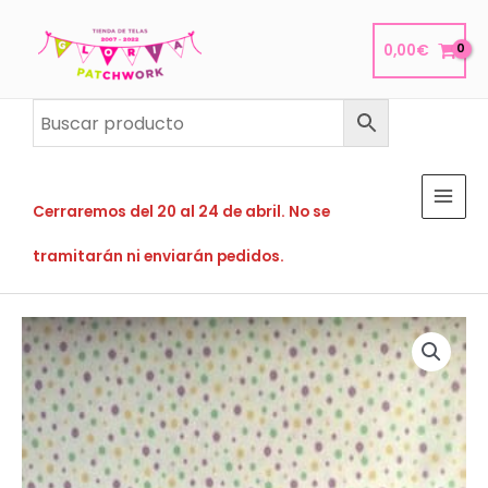
Ir
al
0,00
€
contenido
Cerraremos del 20 al 24 de abril. No se
tramitarán ni enviarán pedidos.