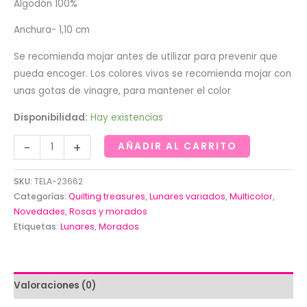
Algodón 100%
Anchura- 1,10 cm
Se recomienda mojar antes de utilizar para prevenir que
pueda encoger. Los colores vivos se recomienda mojar con
unas gotas de vinagre, para mantener el color
Disponibilidad:
Hay existencias
Lunares
-
+
AÑADIR AL CARRITO
de
colores
SKU:
TELA-23662
morados,
Categorías:
Quilting treasures
,
Lunares variados
,
Multicolor
,
verdes
Novedades
,
Rosas y morados
Etiquetas:
Lunares
,
Morados
y
amarillos
sobre
blanco.
Valoraciones (0)
cantidad