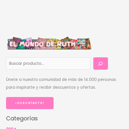
B
u
s
Únete a nuestra comunidad de más de 14.000 personas
c
para inspirarte y recibir descuentos y ofertas.
a
r
¡SUSCRÍBETE!
Categorías