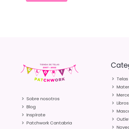
Cate
Telas
Mater
Merce
Sobre nosotros
Libros
Blog
Masca
Inspírate
Outle
Patchwork Cantabria
Nove