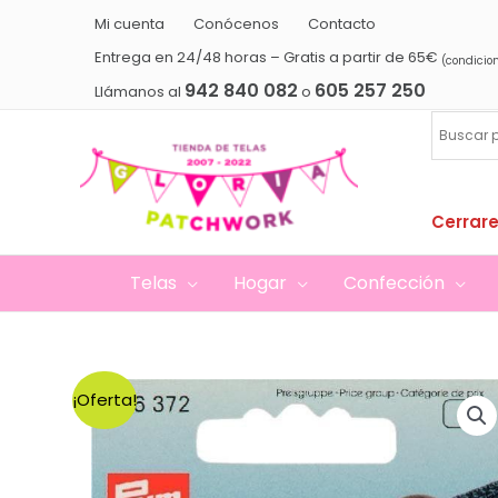
Ir
Mi cuenta
Conócenos
Contacto
al
Entrega en 24/48 horas – Gratis a partir de 65€
(condicio
contenido
942 840 082
605 257 250
Llámanos al
o
Cerrare
Telas
Hogar
Confección
¡Oferta!