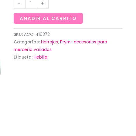
Hebilla
-
+
de
clip
AÑADIR AL CARRITO
negra.
Prym
SKU:
ACC-416372
Categorías:
Herrajes
,
Prym- accesorios para
cantidad
mercería variados
Etiqueta:
Hebilla