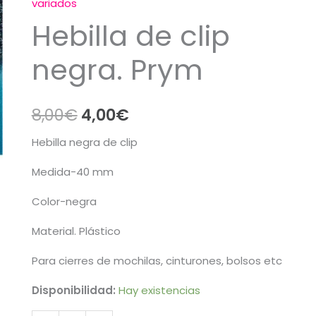
variados
Hebilla de clip
negra. Prym
El
El
8,00
€
4,00
€
precio
precio
Hebilla negra de clip
original
actual
Medida-40 mm
era:
es:
Color-negra
8,00€.
4,00€.
Material. Plástico
Para cierres de mochilas, cinturones, bolsos etc
Disponibilidad:
Hay existencias