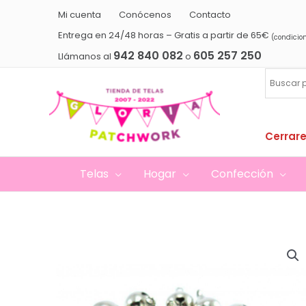
Ir
Mi cuenta
Conócenos
Contacto
al
Entrega en 24/48 horas – Gratis a partir de 65€
(condicio
contenido
942 840 082
605 257 250
Llámanos al
o
Cerrare
Telas
Hogar
Confección