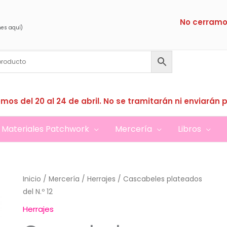
No cerramo
nes aquí)
mos del 20 al 24 de abril. No se tramitarán ni enviarán 
Materiales Patchwork
Mercería
Libros
Inicio
/
Mercería
/
Herrajes
/ Cascabeles plateados
del N.º 12
Herrajes