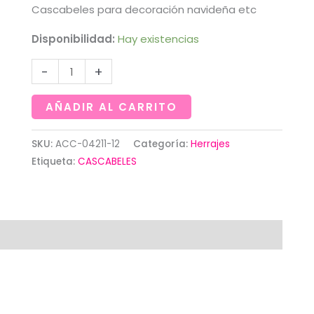
Cascabeles para decoración navideña etc
Disponibilidad:
Hay existencias
Cascabeles
-
+
plateados
del
AÑADIR AL CARRITO
N.º
12
SKU:
ACC-04211-12
Categoría:
Herrajes
Etiqueta:
CASCABELES
cantidad