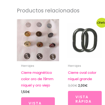
Productos relacionados
¡Ofert
Herrajes
Herrajes
Cierre magnético
Cierre oval color
color oro de 19mm
níquel grande
níquel y oro viejo
El
El
3,00
€
2,00
€
precio
precio
1,50
€
original
actual
VISTA
era:
es:
RÁPIDA
3,00€.
2,00€.
VISTA