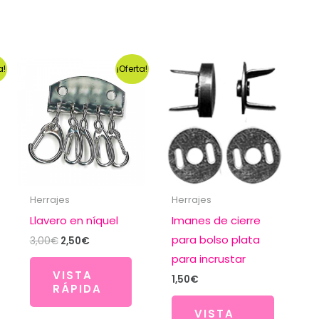
a!
¡Oferta!
Herrajes
Herrajes
Llavero en níquel
Imanes de cierre
para bolso plata
El
El
3,00
€
2,50
€
precio
precio
para incrustar
original
actual
VISTA
era:
es:
1,50
€
RÁPIDA
3,00€.
2,50€.
VISTA