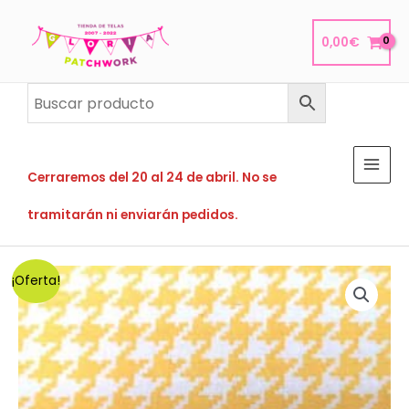
Ir
al
0,00
€
contenido
Cerraremos del 20 al 24 de abril. No se
tramitarán ni enviarán pedidos.
¡Oferta!