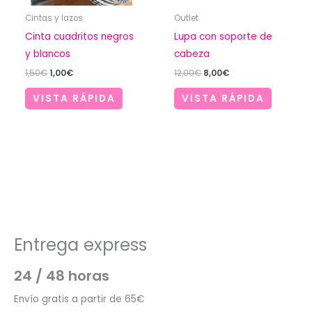
Cintas y lazos
Outlet
Cinta cuadritos negros
Lupa con soporte de
y blancos
cabeza
El
El
El
El
1,50
€
1,00
€
12,00
€
8,00
€
precio
precio
precio
precio
original
actual
original
actual
VISTA RÁPIDA
VISTA RÁPIDA
era:
es:
era:
es:
1,50€.
1,00€.
12,00€.
8,00€.
Entrega express
24 / 48 horas
Envío gratis a partir de 65€