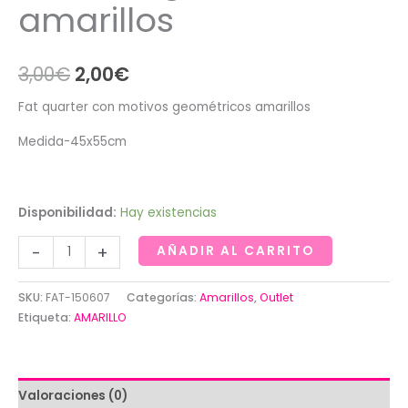
amarillos
El
El
3,00
€
2,00
€
precio
precio
Fat quarter con motivos geométricos amarillos
original
actual
Medida-45x55cm
era:
es:
3,00€.
2,00€.
Disponibilidad:
Hay existencias
Fat
-
+
AÑADIR AL CARRITO
quarter
con
SKU:
FAT-150607
Categorías:
Amarillos
,
Outlet
motivos
Etiqueta:
AMARILLO
geométricos
amarillos
cantidad
Valoraciones (0)