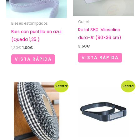
Outlet
Bieses estampados
Retal S80 .Vlieselina
Bies con puntilla en azul
dura-# (90×36 cm)
(Queda 1,25 )
3,50
€
El
El
1,30
€
1,00
€
precio
precio
VISTA RÁPIDA
original
actual
VISTA RÁPIDA
era:
es:
1,30€.
1,00€.
¡Oferta!
¡Oferta!