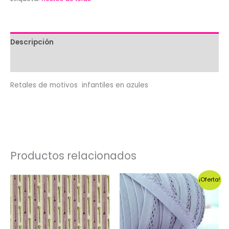
telas
infantiles
en
azules
Descripción
cantidad
Valoraciones (0)
Retales de motivos infantiles en azules
Productos relacionados
¡Oferta!