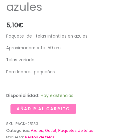
azules
5,10
€
Paquete de telas infantiles en azules
Aproximadamente 50 cm
Telas variadas
Para labores pequeñas
Disponibilidad:
Hay existencias
Paquete
AÑADIR AL CARRITO
de
restos
SKU:
PACK-25133
de
Categorías:
Azules
,
Outlet
,
Paquetes de telas
Etiqueta:
Restos de telas