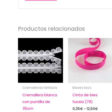
Productos relacionados
Cremalleras fantasía
Bieses lisos
Cremallera blanca
Cinta de bies
con puntilla de
fucsia (79)
35cm
Rango
0,35
€
-
12,50
€