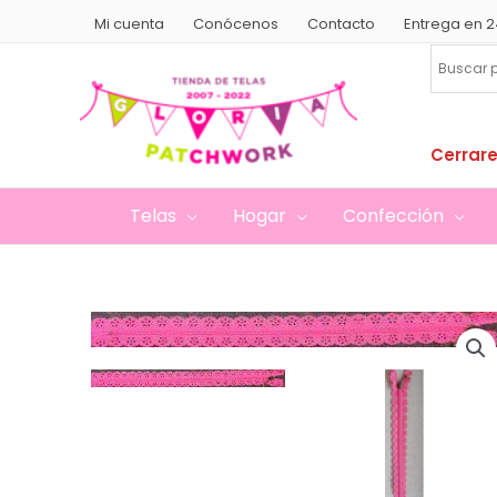
Ir
Mi cuenta
Conócenos
Contacto
Entrega en 2
al
contenido
Cerrare
Telas
Hogar
Confección