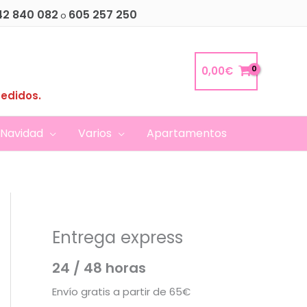
42 840 082
605 257 250
o
0,00
€
pedidos.
Navidad
Varios
Apartamentos
Entrega express
24 / 48 horas
Envío gratis a partir de 65€