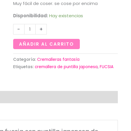
Muy fácil de coser. se cose por encima
Disponibilidad:
Hay existencias
Cremallera
-
+
fucsia
con
AÑADIR AL CARRITO
puntilla
japonesa
Categoría:
Cremalleras fantasía
Etiquetas:
cremallera de puntilla japonesa
,
FUCSIA
de
35cm
cantidad