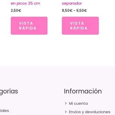
en picos 35 cm
separador
Rango
2,50
€
8,50
€
-
9,50
€
de
precios:
VISTA
VISTA
desde
RÁPIDA
RÁPIDA
8,50€
hasta
9,50€
gorías
Información
Mi cuenta
iales
Envíos y devoluciones