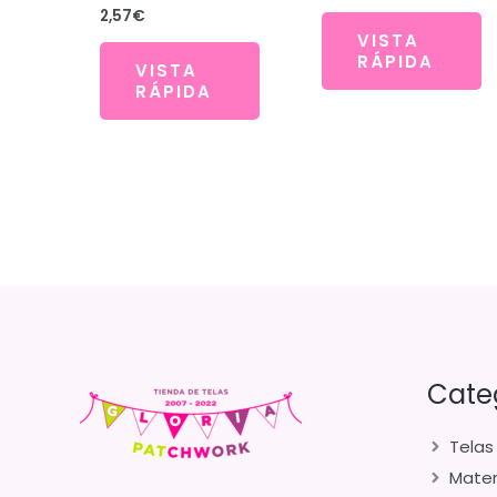
de
2,57
€
precios:
VISTA
desde
RÁPIDA
0,35€
VISTA
hasta
RÁPIDA
12,50€
Cate
Telas
Mater