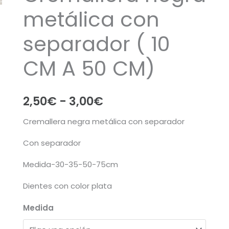
metálica con
separador ( 10
CM A 50 CM)
Rango
2,50
€
-
3,00
€
de
Cremallera negra metálica con separador
precios:
Con separador
desde
Medida-30-35-50-75cm
2,50€
Dientes con color plata
hasta
Medida
3,00€