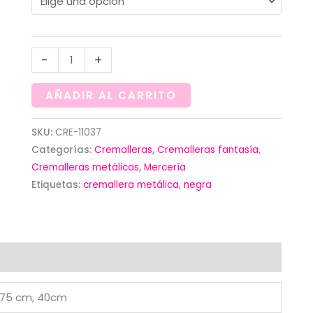
Cremallera
-
+
negra
metálica
AÑADIR AL CARRITO
con
separador
SKU:
CRE-11037
Categorías:
Cremalleras
,
Cremalleras fantasía
,
(
Cremalleras metálicas
,
Mercería
10
Etiquetas:
cremallera metálica
,
negra
CM
A
50
CM)
cantidad
 75 cm, 40cm