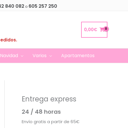
42 840 082
605 257 250
o
0,00
€
pedidos.
Navidad
Varios
Apartamentos
Entrega express
24 / 48 horas
Envío gratis a partir de 65€