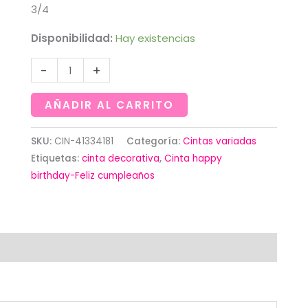
3/4
Disponibilidad:
Hay existencias
Cinta
-
+
happy
birthday-
AÑADIR AL CARRITO
Feliz
cumpleaños
SKU:
CIN-41334181
Categoría:
Cintas variadas
Etiquetas:
cinta decorativa
,
Cinta happy
cantidad
birthday-Feliz cumpleaños