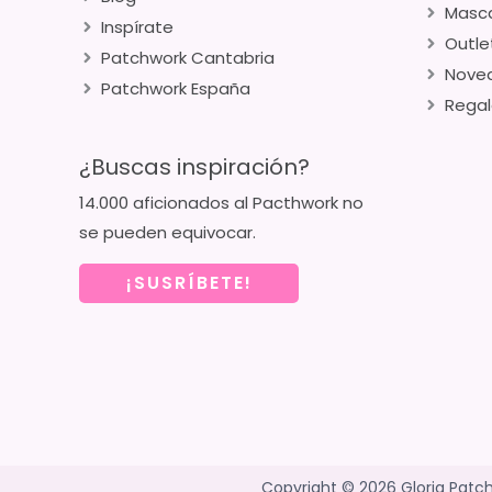
Masca
Inspírate
Outle
Patchwork Cantabria
Nove
Patchwork España
Regal
¿Buscas inspiración?
14.000 aficionados al Pacthwork no
se pueden equivocar.
¡SUSRÍBETE!
Copyright © 2026 Gloria Patc