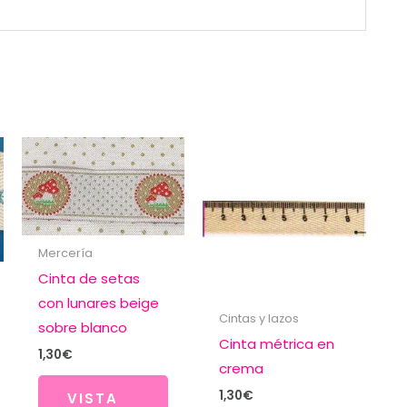
Mercería
Cinta de setas
con lunares beige
Cintas y lazos
sobre blanco
Cinta métrica en
1,30
€
crema
1,30
€
VISTA