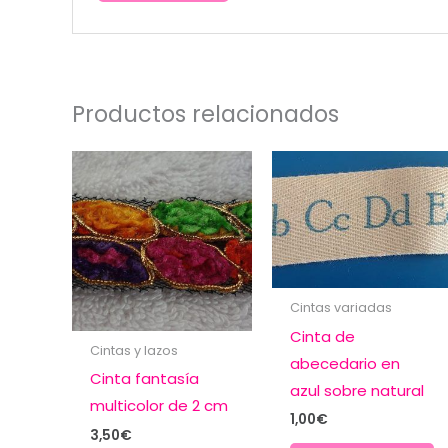
Productos relacionados
Cintas variadas
Cinta de
Cintas y lazos
abecedario en
Cinta fantasía
azul sobre natural
multicolor de 2 cm
1,00
€
3,50
€