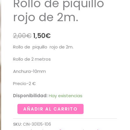
Rollo de piquillo
rojo de 2m.
El
El
2,00
€
1,50
€
precio
precio
Rollo de piquillo rojo de 2m.
original
actual
Rollo de 2 metros
era:
es:
Anchura-10mm
2,00€.
1,50€.
Precio-2 €
Disponibilidad:
Hay existencias
Rollo
AÑADIR AL CARRITO
de
piquillo
SKU:
CIN-30105-106