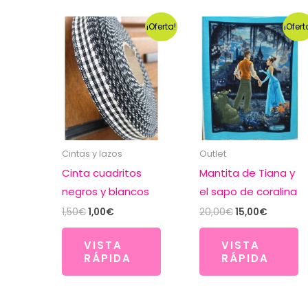
¡Oferta!
¡Ofert
Cintas y lazos
Outlet
Cinta cuadritos
Mantita de Tiana y
negros y blancos
el sapo de coralina
El
El
El
El
1,50
€
1,00
€
20,00
€
15,00
€
precio
precio
precio
precio
original
actual
original
actual
VISTA
VISTA
era:
es:
era:
es:
RÁPIDA
RÁPIDA
1,50€.
1,00€.
20,00€.
15,00€.