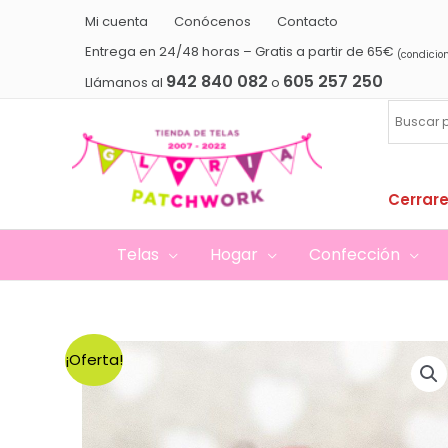
Ir
Mi cuenta
Conócenos
Contacto
al
Entrega en 24/48 horas – Gratis a partir de 65€
(condicio
contenido
942 840 082
605 257 250
Llámanos al
o
Cerrare
Telas
Hogar
Confección
¡Oferta!