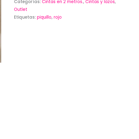
rojo
Categorías:
Cintas en 2 metros.
,
Cintas y lazos
,
de
Outlet
Etiquetas:
piquillo
,
rojo
2m.
cantidad