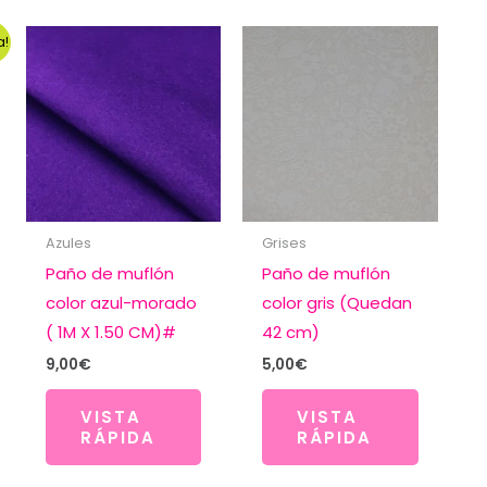
a!
Azules
Grises
Paño de muflón
Paño de muflón
color azul-morado
color gris (Quedan
( 1M X 1.50 CM)#
42 cm)
9,00
€
5,00
€
VISTA
VISTA
RÁPIDA
RÁPIDA