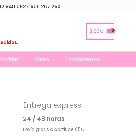
42 840 082
605 257 250
o
0,00
€
pedidos.
Navidad
Varios
Apartamentos
Entrega express
24 / 48 horas
Envío gratis a partir de 65€