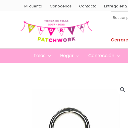
Ir
Mi cuenta
Conócenos
Contacto
Entrega en 2
al
contenido
Cerrare
Telas
Hogar
Confección