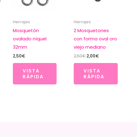
Herrajes
Herrajes
Mosquetón
2 Mosquetones
ovalado níquel
con forma oval oro
32mm
viejo mediano
El
El
2,50
€
2,50
€
2,00
€
precio
precio
original
actual
VISTA
VISTA
era:
es:
RÁPIDA
RÁPIDA
2,50€.
2,00€.