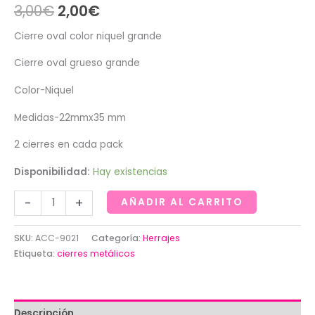
El
El
3,00
€
2,00
€
precio
precio
Cierre oval color niquel grande
original
actual
Cierre oval grueso grande
era:
es:
Color-Niquel
3,00€.
2,00€.
Medidas-22mmx35 mm
2 cierres en cada pack
Disponibilidad:
Hay existencias
Cierre
-
+
AÑADIR AL CARRITO
oval
color
SKU:
ACC-9021
Categoría:
Herrajes
níquel
Etiqueta:
cierres metálicos
grande
cantidad
Descripción