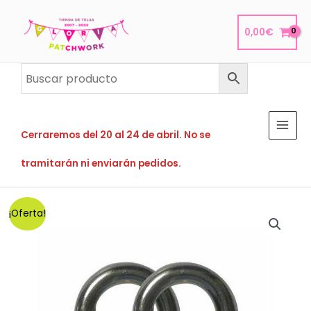
Ir
al
0,00
€
contenido
Cerraremos del 20 al 24 de abril. No se
tramitarán ni enviarán pedidos.
¡Oferta!