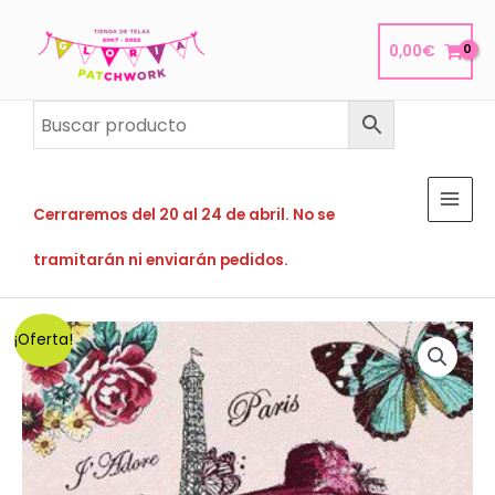
Ir
al
0,00
€
contenido
Cerraremos del 20 al 24 de abril. No se
tramitarán ni enviarán pedidos.
¡Oferta!