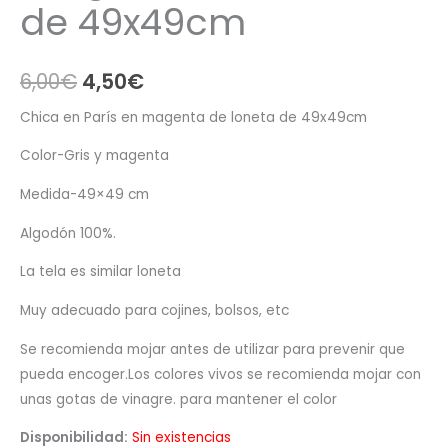
de 49x49cm
El
El
6,00
€
4,50
€
precio
precio
Chica en París en magenta de loneta de 49x49cm
original
actual
Color-Gris y magenta
era:
es:
Medida-49×49 cm
6,00€.
4,50€.
Algodón 100%.
La tela es similar loneta
Muy adecuado para cojines, bolsos, etc
Se recomienda mojar antes de utilizar para prevenir que
pueda encoger.Los colores vivos se recomienda mojar con
unas gotas de vinagre. para mantener el color
Disponibilidad:
Sin existencias