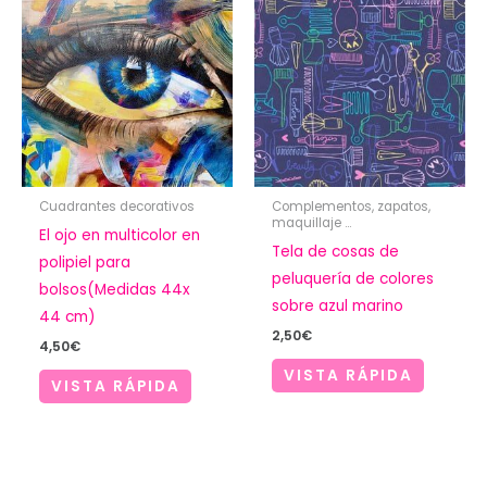
Cuadrantes decorativos
Complementos, zapatos,
maquillaje ...
El ojo en multicolor en
Tela de cosas de
polipiel para
peluquería de colores
bolsos(Medidas 44x
sobre azul marino
44 cm)
2,50
€
4,50
€
VISTA RÁPIDA
VISTA RÁPIDA