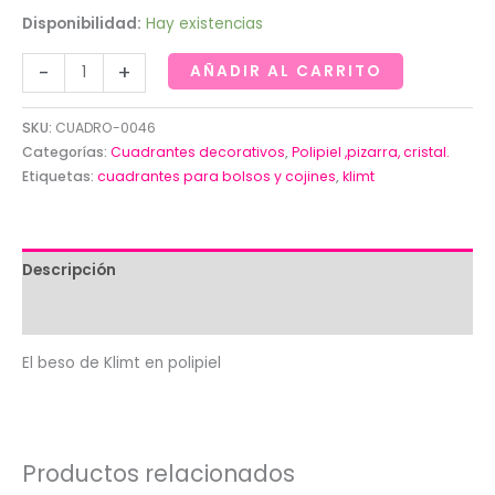
Disponibilidad:
Hay existencias
El
-
+
AÑADIR AL CARRITO
beso
de
SKU:
CUADRO-0046
Klimt
Categorías:
Cuadrantes decorativos
,
Polipiel ,pizarra, cristal.
en
Etiquetas:
cuadrantes para bolsos y cojines
,
klimt
polipiel
para
bolsos(Medidas
Descripción
44x
Valoraciones (0)
44
cm)
El beso de Klimt en polipiel
cantidad
Productos relacionados