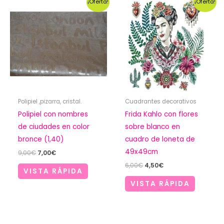
¡Oferta!
¡Oferta!
Polipiel ,pizarra, cristal.
Cuadrantes decorativos
Polipiel con nombres
Frida Kahlo con flores
de ciudades en color
sobre blanco en
bronce (1,40)
cuadro de loneta de
49x49cm
El
El
9,00
€
7,00
€
precio
precio
El
El
6,00
€
4,50
€
original
actual
VISTA RÁPIDA
precio
precio
era:
es:
original
actual
VISTA RÁPIDA
9,00€.
7,00€.
era:
es:
6,00€.
4,50€.