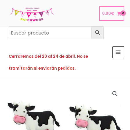
Ir
al
0,00
€
contenido
Cerraremos del 20 al 24 de abril. No se
tramitarán ni enviarán pedidos.