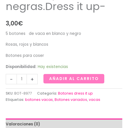
negras.Dress it up-
3,00
€
5 botones de vaca en blanco y negro
Rosas, rojos y blancos
Botones para coser
Disponibilidad:
Hay existencias
Botones
-
+
AÑADIR AL CARRITO
de
vacas
SKU:
BOT-8977
Categoría:
Botones dress it up
blancas
Etiquetas:
botones vacas
,
Botones variados
,
vacas
y
negras.Dress
it
Valoraciones (0)
up-