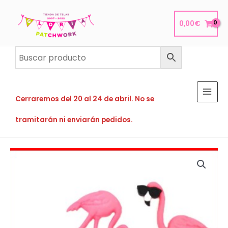
Ir
al
0,00
€
contenido
Cerraremos del 20 al 24 de abril. No se
tramitarán ni enviarán pedidos.