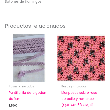
Botones de flamingos
Productos relacionados
Rosas y morados
Rosas y morados
Puntilla lila de algodón
Mariposas sobre rosa
de 1cm
de baile y romance
(QUEDAN 58 CM)#
1,50
€