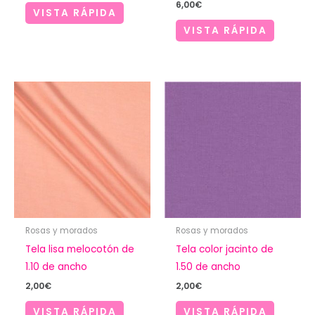
6,00
€
VISTA RÁPIDA
VISTA RÁPIDA
Rosas y morados
Rosas y morados
Tela lisa melocotón de
Tela color jacinto de
1.10 de ancho
1.50 de ancho
2,00
€
2,00
€
VISTA RÁPIDA
VISTA RÁPIDA