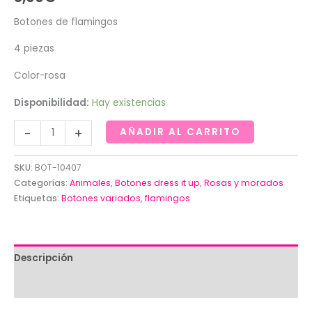
Botones de flamingos
4 piezas
Color-rosa
Disponibilidad:
Hay existencias
Botones
-
+
AÑADIR AL CARRITO
de
flamingos
SKU:
BOT-10407
cantidad
Categorías:
Animales
,
Botones dress it up
,
Rosas y morados
Etiquetas:
Botones variados
,
flamingos
Descripción
Valoraciones (0)