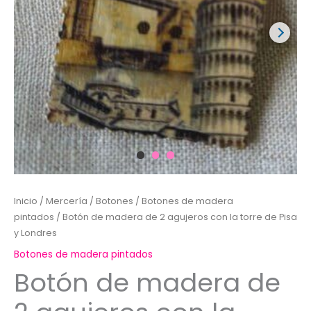
Inicio
/
Mercería
/
Botones
/
Botones de madera
pintados
/ Botón de madera de 2 agujeros con la torre de Pisa
y Londres
Botones de madera pintados
Botón de madera de