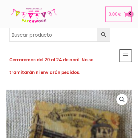
Ir
al
0,00
€
contenido
Cerraremos del 20 al 24 de abril. No se
tramitarán ni enviarán pedidos.