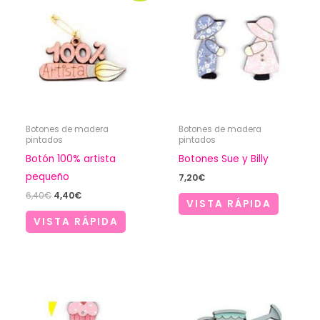
Botones de madera
Botones de madera
pintados
pintados
Botón 100% artista
Botones Sue y Billy
pequeño
7,20
€
El
El
6,40
€
4,40
€
VISTA RÁPIDA
precio
precio
original
actual
VISTA RÁPIDA
era:
es:
6,40€.
4,40€.