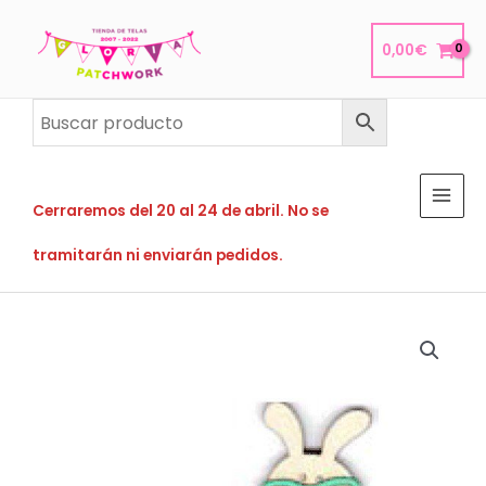
Ir
al
0,00
€
contenido
Cerraremos del 20 al 24 de abril. No se
tramitarán ni enviarán pedidos.