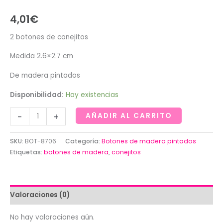
4,01
€
2 botones de conejitos
Medida 2.6×2.7 cm
De madera pintados
Disponibilidad:
Hay existencias
Botones
-
+
AÑADIR AL CARRITO
de
conejitos
SKU:
BOT-8706
Categoría:
Botones de madera pintados
de
Etiquetas:
botones de madera
,
conejitos
madera
cantidad
Valoraciones (0)
No hay valoraciones aún.