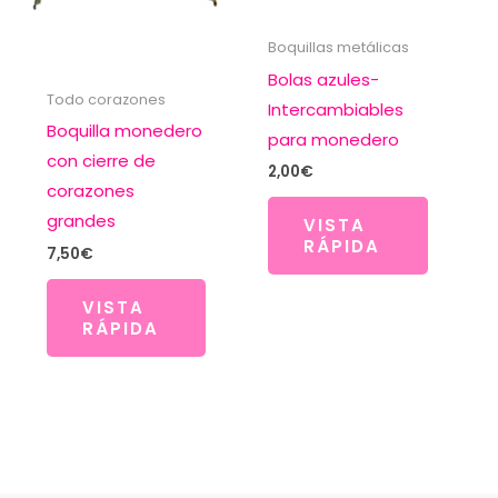
Boquillas metálicas
Bolas azules-
Todo corazones
Intercambiables
Boquilla monedero
para monedero
con cierre de
2,00
€
corazones
grandes
VISTA
RÁPIDA
7,50
€
VISTA
RÁPIDA