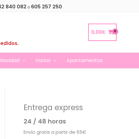
42 840 082
605 257 250
o
0,00
€
pedidos.
Navidad
Varios
Apartamentos
Entrega express
24 / 48 horas
Envío gratis a partir de 65€