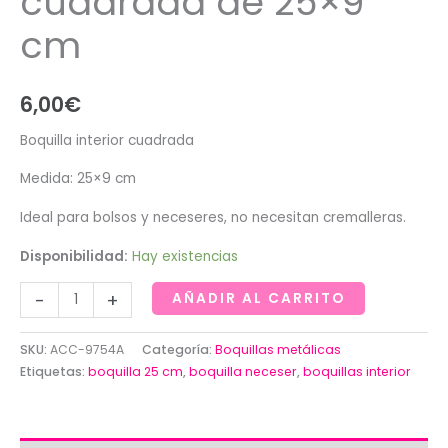
cuadrada de 25×9
cm
6,00
€
Boquilla interior cuadrada
Medida: 25×9 cm
Ideal para bolsos y neceseres, no necesitan cremalleras.
Disponibilidad:
Hay existencias
Boquilla
-
+
AÑADIR AL CARRITO
interior
cuadrada
SKU:
ACC-9754A
Categoría:
Boquillas metálicas
de
Etiquetas:
boquilla 25 cm
,
boquilla neceser
,
boquillas interior
25x9
cm
cantidad