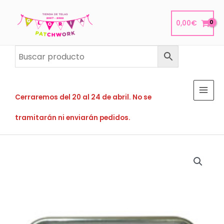
Ir
al
0,00
€
contenido
Cerraremos del 20 al 24 de abril. No se
tramitarán ni enviarán pedidos.