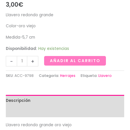
3,00
€
Llavero redondo grande
Color-oro viejo
Medida-5,7 cm
Disponibilidad:
Hay existencias
Llavero
-
+
AÑADIR AL CARRITO
redondo
grande
SKU:
ACC-9798
Categoría:
Herrajes
Etiqueta:
Llavero
oro
viejo
cantidad
Descripción
Valoraciones (0)
Llavero redondo grande oro viejo