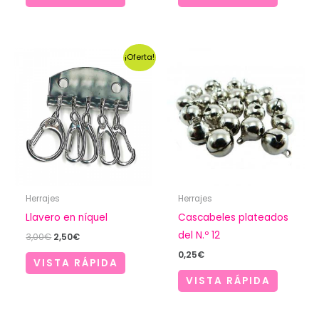
¡Oferta!
Herrajes
Herrajes
Llavero en níquel
Cascabeles plateados
del N.º 12
El
El
3,00
€
2,50
€
precio
precio
0,25
€
original
actual
VISTA RÁPIDA
era:
es:
VISTA RÁPIDA
3,00€.
2,50€.