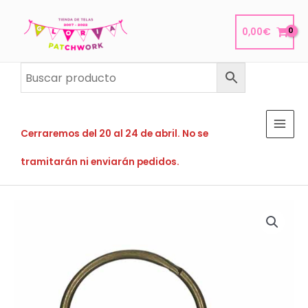
Ir
al
0,00
€
contenido
Cerraremos del 20 al 24 de abril. No se
tramitarán ni enviarán pedidos.