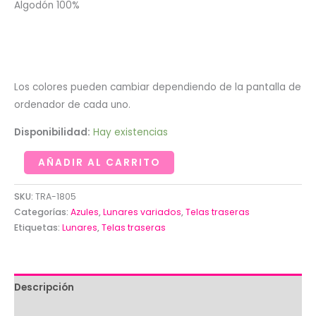
Algodón 100%
Los colores pueden cambiar dependiendo de la pantalla de
ordenador de cada uno.
Disponibilidad:
Hay existencias
Trasera
AÑADIR AL CARRITO
con
lunares
SKU:
TRA-1805
claros
Categorías:
Azules
,
Lunares variados
,
Telas traseras
Etiquetas:
Lunares
,
Telas traseras
sobre
oscuro.
(Quedan
2.48x3
Descripción
metros)
Valoraciones (0)