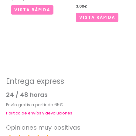
precio
precio
3,00
€
original
actual
VISTA RÁPIDA
era:
es:
VISTA RÁPIDA
1,30€.
1,00€.
Entrega express
24 / 48 horas
Envío gratis a partir de 65€
Política de envíos y devoluciones
Opiniones muy positivas