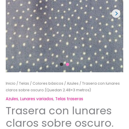
Inicio
/
Telas
/
Colores básicos
/
Azules
/ Trasera con lunares
claros sobre oscuro.(Quedan 2.48×3 metros)
Azules
,
Lunares variados
,
Telas traseras
Trasera con lunares
claros sobre oscuro.