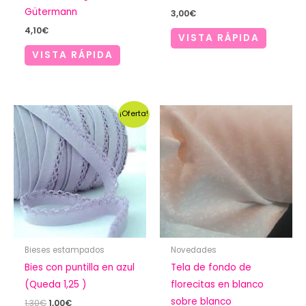
Gütermann
3,00
€
4,10
€
VISTA RÁPIDA
VISTA RÁPIDA
¡Oferta!
Bieses estampados
Novedades
Bies con puntilla en azul
Tela de fondo de
(Queda 1,25 )
florecitas en blanco
sobre blanco
El
El
1,30
€
1,00
€