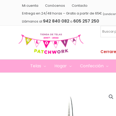
Ir
Mi cuenta
Conócenos
Contacto
al
Entrega en 24/48 horas – Gratis a partir de 65€
(condicio
contenido
942 840 082
605 257 250
Llámanos al
o
Cerrare
Telas
Hogar
Confección