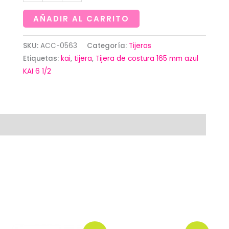
de
costura
AÑADIR AL CARRITO
165
mm
SKU:
ACC-0563
Categoría:
Tijeras
Etiquetas:
kai
,
tijera
,
Tijera de costura 165 mm azul
azul
KAI 6 1/2
KAI
6
1/2
cantidad