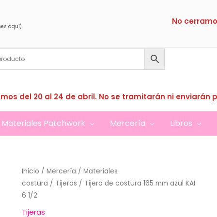
No cerramo
nes aquí)
mos del 20 al 24 de abril. No se tramitarán ni enviarán 
Materiales Patchwork
Mercería
Libros
Inicio
/
Mercería
/
Materiales
costura
/
Tijeras
/ Tijera de costura 165 mm azul KAI
6 1/2
Tijeras