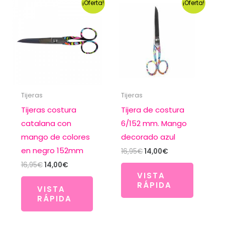
¡Oferta!
¡Oferta!
Tijeras
Tijeras
Tijeras costura
Tijera de costura
catalana con
6/152 mm. Mango
mango de colores
decorado azul
en negro 152mm
El
El
16,95
€
14,00
€
precio
precio
El
El
16,95
€
14,00
€
original
actual
precio
precio
VISTA
era:
es:
original
actual
RÁPIDA
16,95€.
14,00€.
VISTA
era:
es:
RÁPIDA
16,95€.
14,00€.