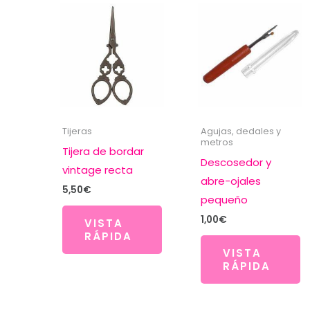
Tijeras
Agujas, dedales y
metros
Tijera de bordar
Descosedor y
vintage recta
abre-ojales
5,50
€
pequeño
1,00
€
VISTA
RÁPIDA
VISTA
RÁPIDA