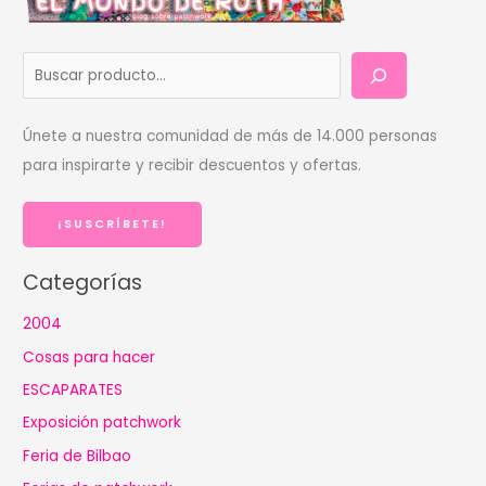
B
u
s
Únete a nuestra comunidad de más de 14.000 personas
c
para inspirarte y recibir descuentos y ofertas.
a
r
¡SUSCRÍBETE!
Categorías
2004
Cosas para hacer
ESCAPARATES
Exposición patchwork
Feria de Bilbao