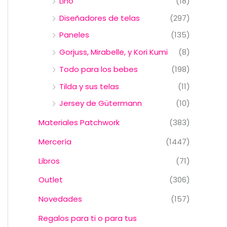
Lino
(18)
Diseñadores de telas
(297)
Paneles
(135)
Gorjuss, Mirabelle, y Kori Kumi
(8)
Todo para los bebes
(198)
Tilda y sus telas
(11)
Jersey de Gütermann
(10)
Materiales Patchwork
(383)
Mercería
(1447)
Libros
(71)
Outlet
(306)
Novedades
(157)
Regalos para ti o para tus