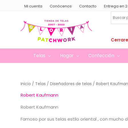
Ir
Mi cuenta
Conócenos
Contacto
Entrega en 2
al
contenido
Cerrare
Telas
Hogar
Confección
Inicio
/
Telas
/
Diseñadores de telas
/ Robert Kaufma
Robert Kaufmann
Robert Kaufmann
Famoso por sus telas estilo oriental , con mucho 