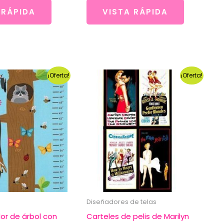
 RÁPIDA
VISTA RÁPIDA
¡Oferta!
¡Oferta!
Diseñadores de telas
or de árbol con
Carteles de pelis de Marilyn