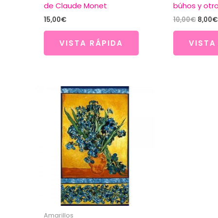
de Claude Monet
búhos y otr
El
15,00
€
10,00
€
8,00
€
preci
origin
VISTA RÁPIDA
VISTA
era:
10,00
Amarillos