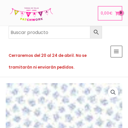
Ir
al
0,00
€
contenido
Cerraremos del 20 al 24 de abril. No se
tramitarán ni enviarán pedidos.