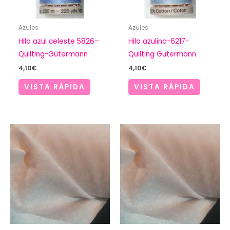
Azules
Azules
Hilo azul celeste 5826–
Hilo azulina-6217-
Quilting-Gütermann
Quilting Gütermann
4,10
€
4,10
€
VISTA RÁPIDA
VISTA RÁPIDA