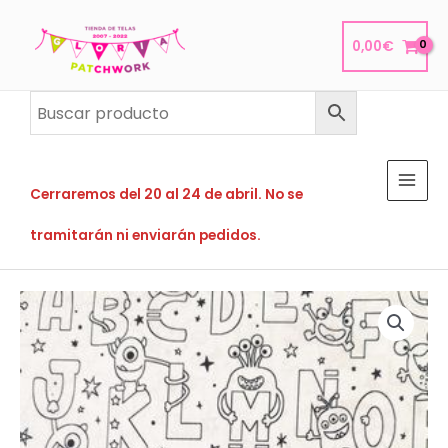
Ir
al
0,00
€
contenido
Cerraremos del 20 al 24 de abril. No se
tramitarán ni enviarán pedidos.