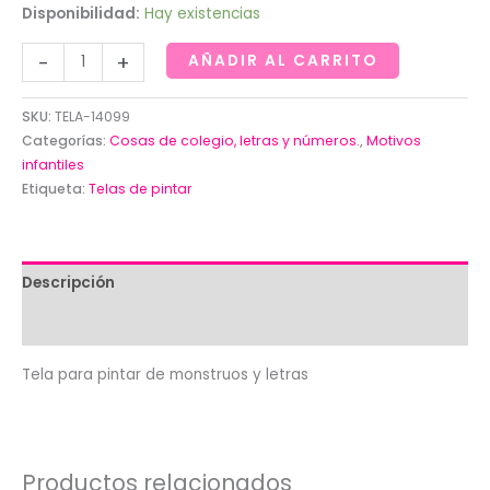
Disponibilidad:
Hay existencias
Tela
-
+
AÑADIR AL CARRITO
para
pintar
SKU:
TELA-14099
de
Categorías:
Cosas de colegio, letras y números.
,
Motivos
monstruos
infantiles
Etiqueta:
Telas de pintar
y
letras
cantidad
Descripción
Valoraciones (0)
Tela para pintar de monstruos y letras
Productos relacionados