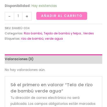
Disponibilidad:
Hay existencias
Tela
-
+
AÑADIR AL CARRITO
de
rizo
SKU:
BAMBÚ-004
de
Categorías:
Rizo bambú
,
Tejido de bambú y felpa.
,
Verdes
bambú
Etiquetas:
rizo de bambú
,
verde agua
verde
agua
cantidad
Valoraciones (0)
No hay valoraciones aún.
Sé el primero en valorar “Tela de rizo
de bambú verde agua”
Tu dirección de correo electrónico no será
publicada.
Los campos obligatorios están marcados