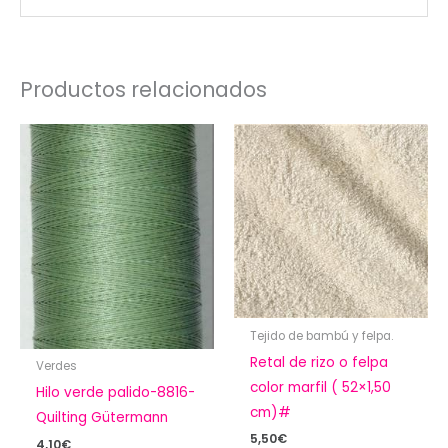
Productos relacionados
Tejido de bambú y felpa.
Retal de rizo o felpa
Verdes
color marfil ( 52×1,50
Hilo verde palido-8816-
cm)#
Quilting Gütermann
5,50
€
4,10
€