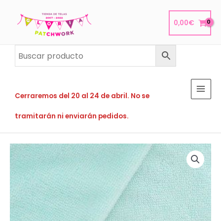
Ir
al
0,00
€
contenido
Cerraremos del 20 al 24 de abril. No se
tramitarán ni enviarán pedidos.