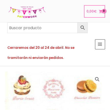
Ir
al
0,00
€
contenido
Cerraremos del 20 al 24 de abril. No se
tramitarán ni enviarán pedidos.