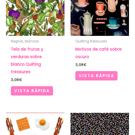
Negros, blancos
Quilting treasures
Tela de frutas y
Motivos de café sobre
verduras sobre
oscuro
blanco.Quilting
3,08
€
treasures
VISTA RÁPIDA
3,08
€
VISTA RÁPIDA