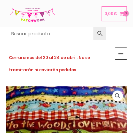
Ir
al
0,00
€
contenido
Cerraremos del 20 al 24 de abril. No se
tramitarán ni enviarán pedidos.