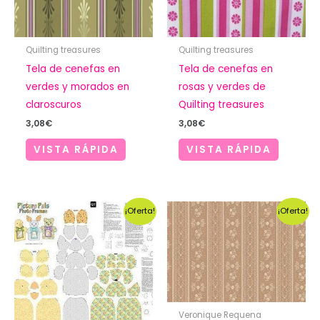
Quilting treasures
Quilting treasures
Tela de cenefas en
Tela de cenefas en
verdes y morados en
rosas y verdes de
claroscuros
Quilting treasures
3,08
€
3,08
€
VISTA RÁPIDA
VISTA RÁPIDA
¡Oferta!
¡Oferta!
Veronique Requena