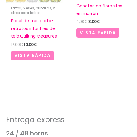
Cenefas de florecitas
Lazos, bieses, puntillas, y
otros para bebes
en marrón
Panel de tres porta-
El
El
4,00
€
3,00
€
precio
precio
retratos infantiles de
original
actual
VISTA RÁPIDA
tela.Quilting treasures.
era:
es:
4,00€.
3,00€.
El
El
12,00
€
10,00
€
precio
precio
original
actual
VISTA RÁPIDA
era:
es:
12,00€.
10,00€.
Entrega express
24 / 48 horas