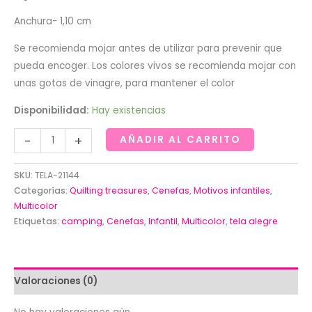
Anchura- 1,10 cm
Se recomienda mojar antes de utilizar para prevenir que
pueda encoger. Los colores vivos se recomienda mojar con
unas gotas de vinagre, para mantener el color
Disponibilidad:
Hay existencias
Tela
-
+
AÑADIR AL CARRITO
con
cenefas
SKU:
TELA-21144
con
Categorías:
Quilting treasures
,
Cenefas
,
Motivos infantiles
,
motivos
Multicolor
Etiquetas:
camping
,
Cenefas
,
Infantil
,
Multicolor
,
tela alegre
de
camping,
peces,
campo
Valoraciones (0)
de
Quilting