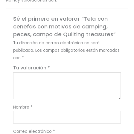
No hay valoraciones aún.
treasures
cantidad
Sé el primero en valorar “Tela con
cenefas con motivos de camping,
peces, campo de Quilting treasures”
Tu dirección de correo electrónico no será
publicada.
Los campos obligatorios están marcados
con
*
Tu valoración
*
Nombre
*
Correo electrónico
*