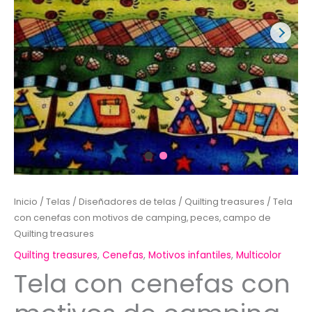
Inicio
/
Telas
/
Diseñadores de telas
/
Quilting treasures
/ Tela
con cenefas con motivos de camping, peces, campo de
Quilting treasures
Quilting treasures
,
Cenefas
,
Motivos infantiles
,
Multicolor
Tela con cenefas con