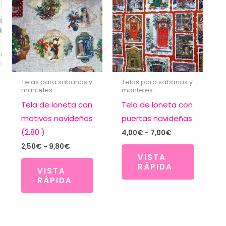
Telas para sabanas y
Telas para sabanas y
manteles
manteles
Tela de loneta con
Tela de loneta con
motivos navideños
puertas navideñas
(2,80 )
Rango
4,00
€
-
7,00
€
de
Rango
2,50
€
-
9,80
€
precios:
de
VISTA
desde
precios:
RÁPIDA
4,00€
VISTA
desde
hasta
RÁPIDA
2,50€
7,00€
hasta
9,80€