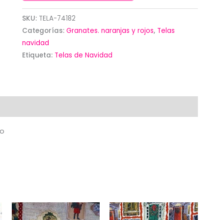
de
Papa
SKU:
TELA-74182
Categorías:
Granates. naranjas y rojos
,
Telas
Noel
navidad
con
Etiqueta:
Telas de Navidad
regalos
sobre
rojo
cantidad
jo