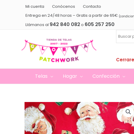
Ir
Mi cuenta
Conócenos
Contacto
al
Entrega en 24/48 horas – Gratis a partir de 65€
(condicio
contenido
942 840 082
605 257 250
Llámanos al
o
Cerrare
Telas
Hogar
Confección