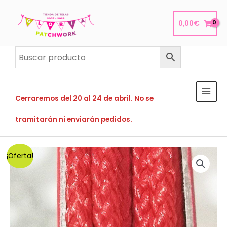
Ir
al
0,00
€
contenido
Cerraremos del 20 al 24 de abril. No se
tramitarán ni enviarán pedidos.
¡Oferta!