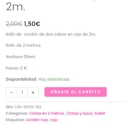
2m.
El
El
2,00
€
1,50
€
precio
precio
Rollo de cordón de dos cabos en rojo de 2m.
original
actual
Rollo de 2 metros
era:
es:
Anchura-10mm
2,00€.
1,50€.
Precio-2 €
Disponibilidad:
Hay existencias
Rollo
-
+
AÑADIR AL CARRITO
de
cordón
SKU:
CIN-30105-102
de
Categorías:
Cintas en 2 metros.
,
Cintas y lazos
,
Outlet
dos
Etiquetas:
cordón rojo
,
rojo
cabos