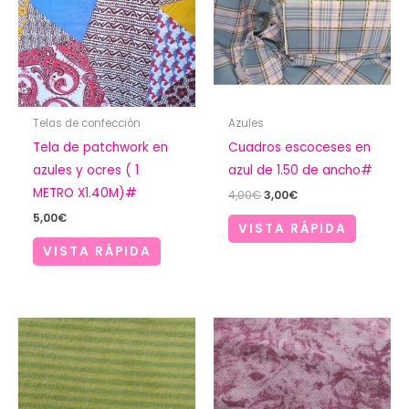
Telas de confección
Azules
Tela de patchwork en
Cuadros escoceses en
azules y ocres ( 1
azul de 1.50 de ancho#
METRO X1.40M)#
El
El
4,00
€
3,00
€
precio
precio
5,00
€
original
actual
VISTA RÁPIDA
era:
es:
VISTA RÁPIDA
4,00€.
3,00€.