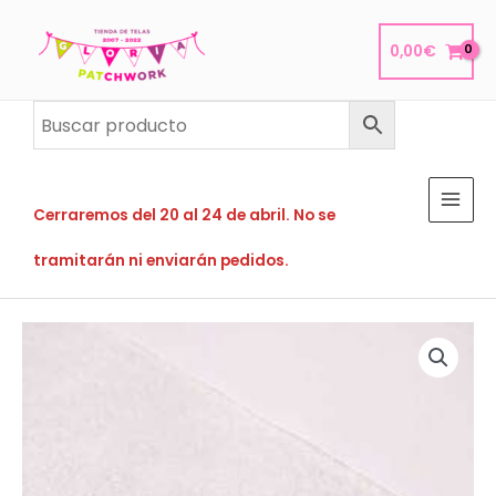
Ir
al
0,00
€
contenido
Cerraremos del 20 al 24 de abril. No se
tramitarán ni enviarán pedidos.