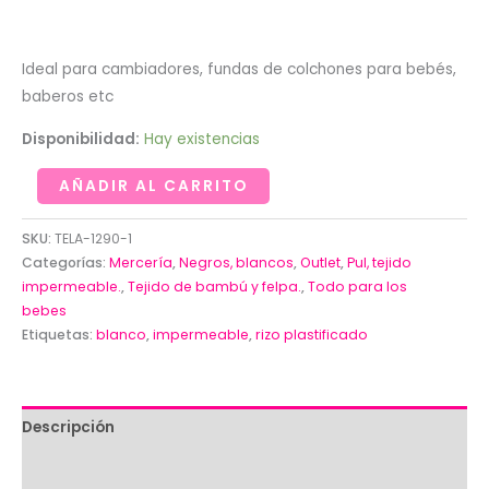
Ideal para cambiadores, fundas de colchones para bebés,
baberos etc
Disponibilidad:
Hay existencias
Retal
AÑADIR AL CARRITO
de
rizo
SKU:
TELA-1290-1
plastificado
Categorías:
Mercería
,
Negros, blancos
,
Outlet
,
Pul, tejido
impermeable.
,
Tejido de bambú y felpa.
,
Todo para los
para
bebes
cambiadores,
Etiquetas:
blanco
,
impermeable
,
rizo plastificado
baberos.
(59x205cm)#
cantidad
Descripción
Valoraciones (0)