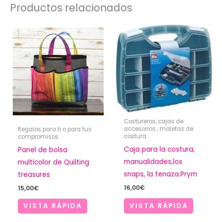
Productos relacionados
Costureros, cajas de
accesorios , maletas de
Regalos para ti o para tus
costura.
compromisos
Caja para la costura,
Panel de bolsa
manualidades,los
multicolor de Quilting
snaps, la tenaza.Prym
treasures
16,00
€
15,00
€
VISTA RÁPIDA
VISTA RÁPIDA