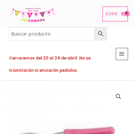
Ir
al
0,00
€
contenido
Cerraremos del 20 al 24 de abril. No se
tramitarán ni enviarán pedidos.