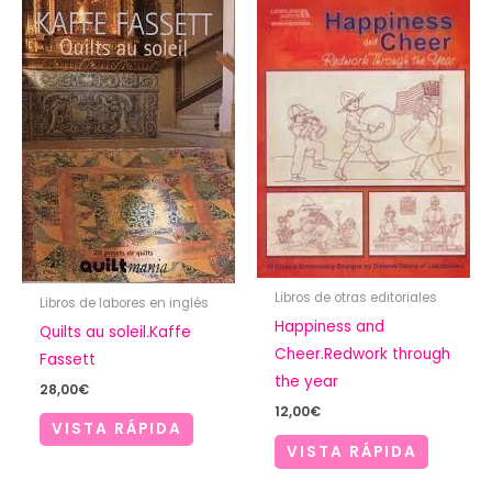
Libros de otras editoriales
Libros de labores en inglés
Happiness and
Quilts au soleil.Kaffe
Cheer.Redwork through
Fassett
the year
28,00
€
12,00
€
VISTA RÁPIDA
VISTA RÁPIDA