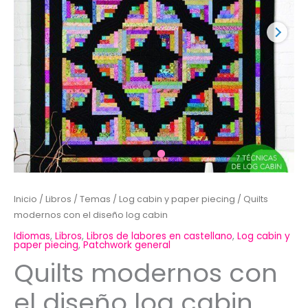
Inicio
/
Libros
/
Temas
/
Log cabin y paper piecing
/ Quilts
modernos con el diseño log cabin
Idiomas
,
Libros
,
Libros de labores en castellano
,
Log cabin y
paper piecing
,
Patchwork general
Quilts modernos con
el diseño log cabin