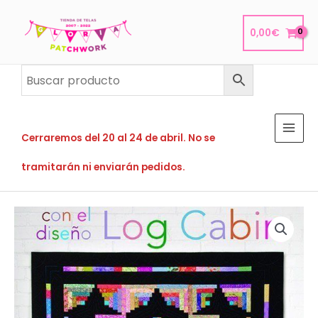
Ir
al
0,00
€
contenido
Cerraremos del 20 al 24 de abril. No se
tramitarán ni enviarán pedidos.