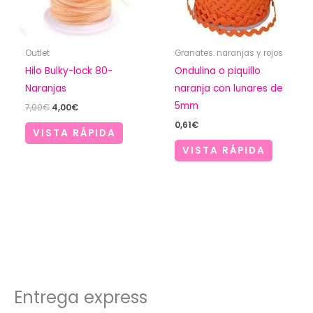
Outlet
Granates. naranjas y rojos
Hilo Bulky-lock 80-
Ondulina o piquillo
Naranjas
naranja con lunares de
5mm
El
El
7,00
€
4,00
€
precio
precio
0,61
€
original
actual
VISTA RÁPIDA
era:
es:
VISTA RÁPIDA
7,00€.
4,00€.
Entrega express