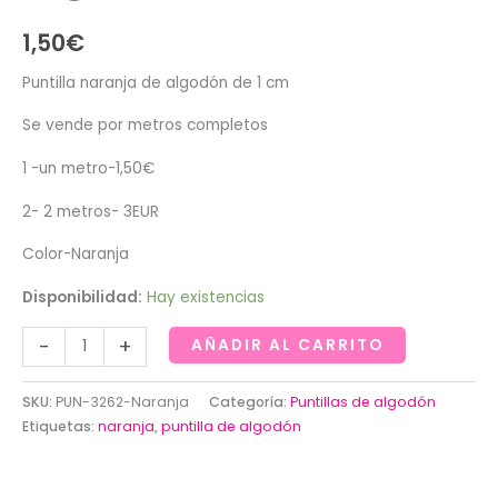
1,50
€
Puntilla naranja de algodón de 1 cm
Se vende por metros completos
1 -un metro-1,50€
2- 2 metros- 3EUR
Color-Naranja
Disponibilidad:
Hay existencias
Puntilla
-
+
AÑADIR AL CARRITO
naranja
de
SKU:
PUN-3262-Naranja
Categoría:
Puntillas de algodón
algodón
Etiquetas:
naranja
,
puntilla de algodón
de
1cm