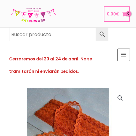
Ir
al
0,00
€
contenido
Cerraremos del 20 al 24 de abril. No se
tramitarán ni enviarán pedidos.