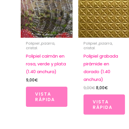
Polipiel ,pizarra,
Polipiel ,pizarra,
cristal.
cristal.
Polipiel caimán en
Polipiel grabada
rosa, verde y plata
pirámide en
(1.40 anchura)
dorado (1.40
anchura)
9,00
€
El
El
9,00
€
8,00
€
precio
precio
VISTA
original
actual
RÁPIDA
VISTA
era:
es:
RÁPIDA
9,00€.
8,00€.