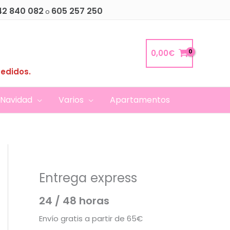
42 840 082
605 257 250
o
0,00
€
pedidos.
Navidad
Varios
Apartamentos
Entrega express
24 / 48 horas
Envío gratis a partir de 65€