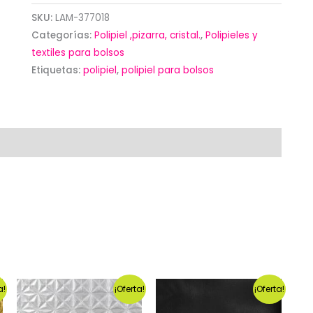
plata
SKU:
LAM-377018
brillante
Categorías:
Polipiel ,pizarra, cristal.
,
Polipieles y
(
textiles para bolsos
Etiquetas:
polipiel
,
polipiel para bolsos
50x60
cm)
cantidad
a!
¡Oferta!
¡Oferta!