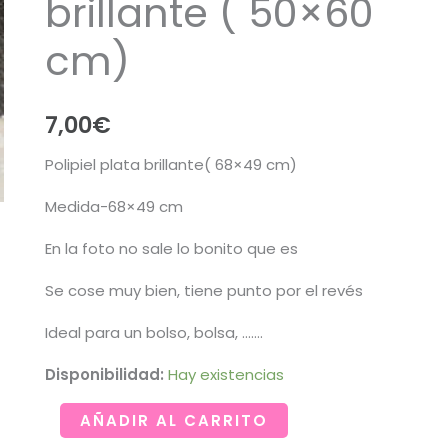
brillante ( 50×60
cm)
7,00
€
Polipiel plata brillante( 68×49 cm)
Medida-68×49 cm
En la foto no sale lo bonito que es
Se cose muy bien, tiene punto por el revés
Ideal para un bolso, bolsa, …….
Disponibilidad:
Hay existencias
Polipiel
AÑADIR AL CARRITO
en