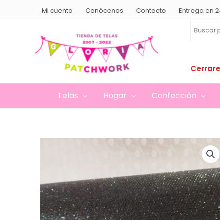
Ir
Mi cuenta
Conócenos
Contacto
Entrega en 2
al
contenido
Cerrare
Telas
Hogar
Confección