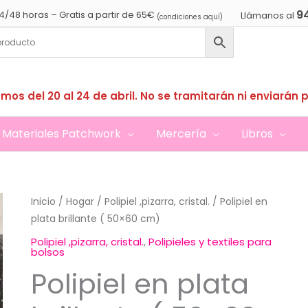
9
4/48 horas – Gratis a partir de 65€
Llámanos al
(condiciones aquí)
mos del 20 al 24 de abril. No se tramitarán ni enviarán 
Materiales Patchwork
Mercería
Libros
Inicio
/
Hogar
/
Polipiel ,pizarra, cristal.
/ Polipiel en
plata brillante ( 50×60 cm)
Polipiel ,pizarra, cristal.
,
Polipieles y textiles para
bolsos
Polipiel en plata