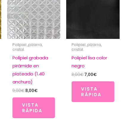
Polipiel ,pizarra,
Polipiel ,pizarra,
cristal.
cristal.
Polipiel grabada
Polipiel lisa color
pirámide en
negro
plateado (1.40
El
El
8,00
€
7,00
€
precio
precio
anchura)
original
actual
VISTA
era:
es:
El
El
9,00
€
8,00
€
RÁPIDA
8,00€.
7,00€.
precio
precio
original
actual
VISTA
era:
es:
RÁPIDA
9,00€.
8,00€.