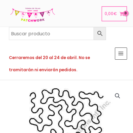
Ir
al
0,00
€
contenido
Cerraremos del 20 al 24 de abril. No se
tramitarán ni enviarán pedidos.