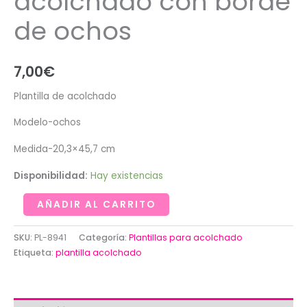
acolchado con borde
de ochos
7,00
€
Plantilla de acolchado
Modelo-ochos
Medida-20,3×45,7 cm
Disponibilidad:
Hay existencias
Plantilla
AÑADIR AL CARRITO
de
acolchado
SKU:
PL-8941
Categoría:
Plantillas para acolchado
con
Etiqueta:
plantilla acolchado
borde
de
ochos