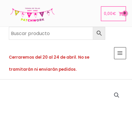
Ir
al
0,00
€
contenido
Cerraremos del 20 al 24 de abril. No se
tramitarán ni enviarán pedidos.