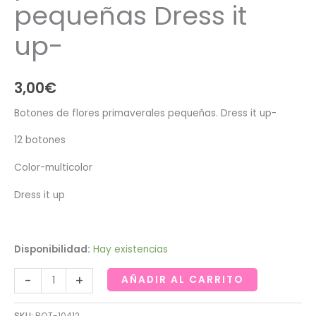
pequeñas Dress it
up-
3,00
€
Botones de flores primaverales pequeñas. Dress it up-
12 botones
Color-multicolor
Dress it up
Disponibilidad:
Hay existencias
Botones
-
+
AÑADIR AL CARRITO
de
flores
SKU:
BOT-10412