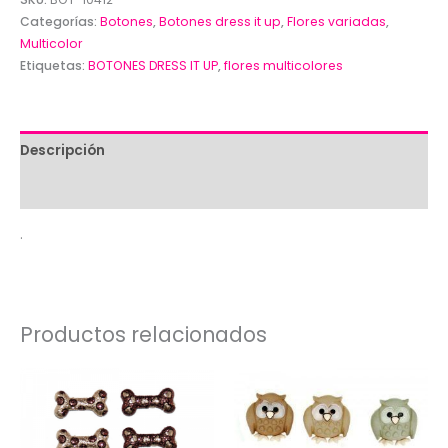
primaverales
Categorías:
Botones
,
Botones dress it up
,
Flores variadas
,
pequeñas
Multicolor
Etiquetas:
BOTONES DRESS IT UP
,
flores multicolores
Dress
it
up-
cantidad
Descripción
Valoraciones (0)
.
Productos relacionados