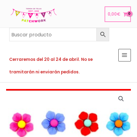
Ir
al
0,00
€
contenido
Cerraremos del 20 al 24 de abril. No se
tramitarán ni enviarán pedidos.