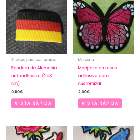
Stickers para customizar
Mercería
Bandera de Alemania
Mariposa en rosas
autoadhesiva (2×3
adhesiva para
cm)
customizar
0,80
€
2,00
€
VISTA RÁPIDA
VISTA RÁPIDA