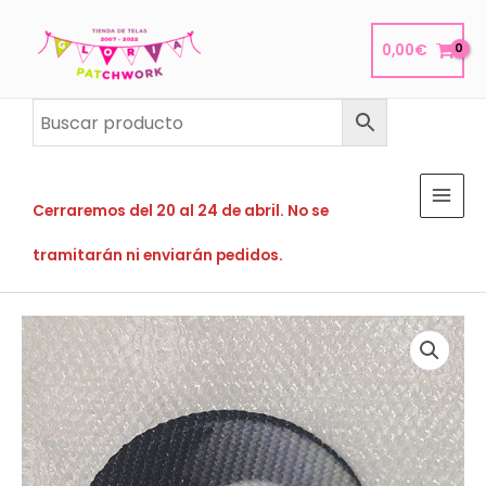
Ir
al
0,00
€
contenido
Cerraremos del 20 al 24 de abril. No se
tramitarán ni enviarán pedidos.