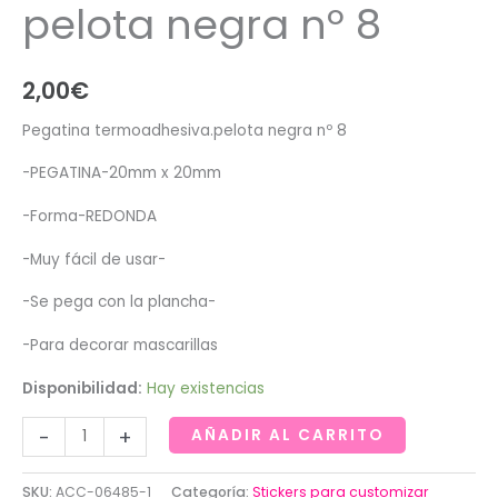
pelota negra nº 8
2,00
€
Pegatina termoadhesiva.pelota negra nº 8
-PEGATINA-20mm x 20mm
-Forma-REDONDA
-Muy fácil de usar-
-Se pega con la plancha-
-Para decorar mascarillas
Disponibilidad:
Hay existencias
Pegatina
-
+
AÑADIR AL CARRITO
autoadhesiva
de
SKU:
ACC-06485-1
Categoría:
Stickers para customizar