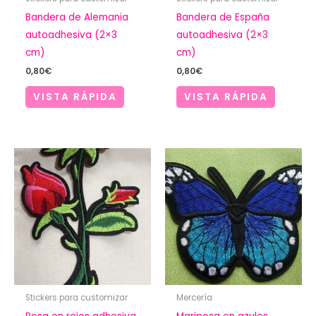
Bandera de Alemania
Bandera de España
autoadhesiva (2×3
autoadhesiva (2×3
cm)
cm)
0,80
€
0,80
€
VISTA RÁPIDA
VISTA RÁPIDA
Stickers para customizar
Mercería