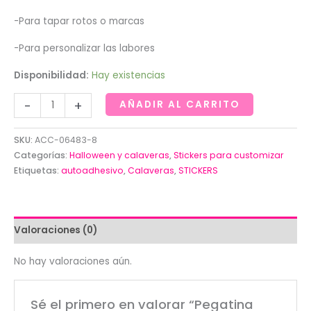
-Para tapar rotos o marcas
-Para personalizar las labores
Disponibilidad:
Hay existencias
Pegatina
-
+
AÑADIR AL CARRITO
autoadhesiva
calavera
SKU:
ACC-06483-8
mejicana
Categorías:
Halloween y calaveras
,
Stickers para customizar
con
Etiquetas:
autoadhesivo
,
Calaveras
,
STICKERS
flores
cantidad
Valoraciones (0)
No hay valoraciones aún.
Sé el primero en valorar “Pegatina