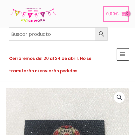
Ir
al
0,00
€
contenido
Cerraremos del 20 al 24 de abril. No se
tramitarán ni enviarán pedidos.