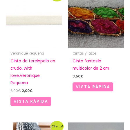
Veronique Requena
Cintas y lazos
Cinta de terciopelo en
Cinta fantasía
crudo..With
multicolor de 2 cm
love.Veronique
3,50
€
Requena
VISTA RÁPIDA
El
El
6,00
€
2,00
€
precio
precio
original
actual
VISTA RÁPIDA
era:
es:
6,00€.
2,00€.
¡Oferta!