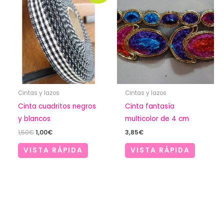
Cintas y lazos
Cintas y lazos
Cinta cuadritos negros
Cinta fantasía
y blancos
multicolor de 4 cm
El
El
1,50
€
1,00
€
3,85
€
precio
precio
original
actual
VISTA RÁPIDA
VISTA RÁPIDA
era:
es:
1,50€.
1,00€.