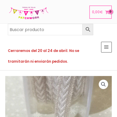
Ir
al
0,00
€
contenido
Cerraremos del 20 al 24 de abril. No se
tramitarán ni enviarán pedidos.