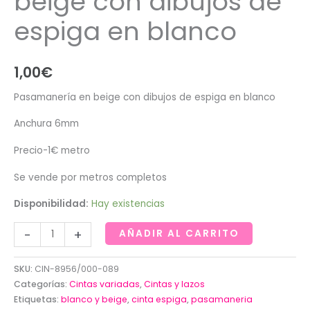
beige con dibujos de
espiga en blanco
1,00
€
Pasamanería en beige con dibujos de espiga en blanco
Anchura 6mm
Precio-1€ metro
Se vende por metros completos
Disponibilidad:
Hay existencias
Pasamanería
-
+
AÑADIR AL CARRITO
en
beige
SKU:
CIN-8956/000-089
con
Categorías:
Cintas variadas
,
Cintas y lazos
dibujos
Etiquetas:
blanco y beige
,
cinta espiga
,
pasamaneria