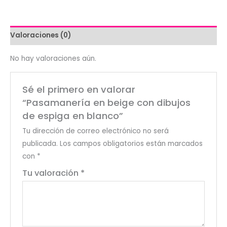
de
espiga
en
Valoraciones (0)
blanco
cantidad
No hay valoraciones aún.
Sé el primero en valorar
“Pasamanería en beige con dibujos
de espiga en blanco”
Tu dirección de correo electrónico no será
publicada.
Los campos obligatorios están marcados
con
*
Tu valoración
*