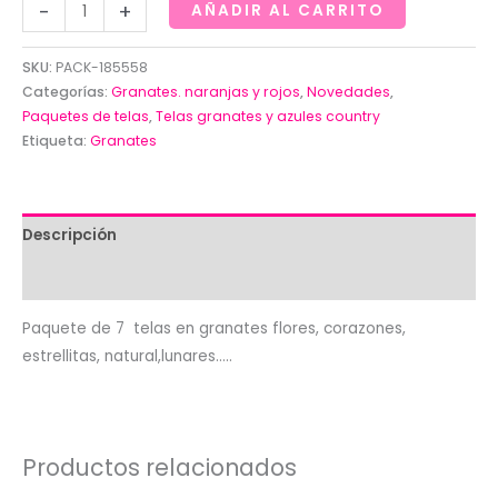
Paquete
-
+
AÑADIR AL CARRITO
de
7
SKU:
PACK-185558
telas
Categorías:
Granates. naranjas y rojos
,
Novedades
,
en
Paquetes de telas
,
Telas granates y azules country
Etiqueta:
Granates
granates
flores,
corazones,
estrellitas,
Descripción
natural,
Valoraciones (0)
lunares.....
cantidad
Paquete de 7 telas en granates flores, corazones,
estrellitas, natural,lunares…..
Productos relacionados