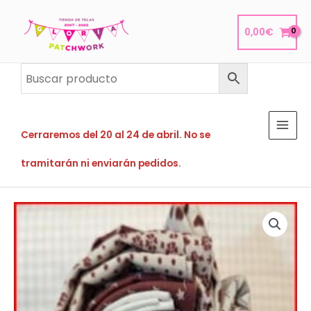
Ir
al
0,00
€
contenido
Cerraremos del 20 al 24 de abril. No se
tramitarán ni enviarán pedidos.