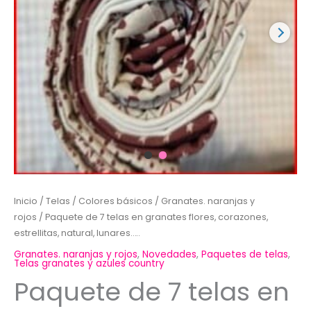
Inicio
/
Telas
/
Colores básicos
/
Granates. naranjas y
rojos
/ Paquete de 7 telas en granates flores, corazones,
estrellitas, natural, lunares…..
Granates. naranjas y rojos
,
Novedades
,
Paquetes de telas
,
Telas granates y azules country
Paquete de 7 telas en