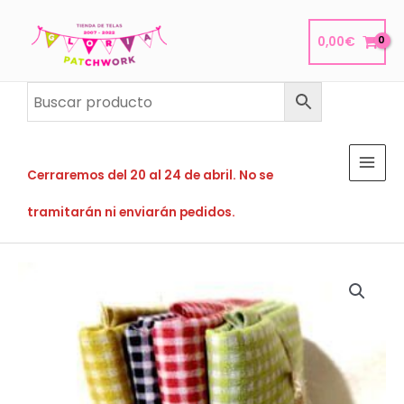
Ir
al
0,00
€
contenido
Cerraremos del 20 al 24 de abril. No se
tramitarán ni enviarán pedidos.