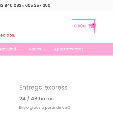
42 840 082
605 257 250
o
0,00
€
pedidos.
Navidad
Varios
Apartamentos
Entrega express
24 / 48 horas
Envío gratis a partir de 65€