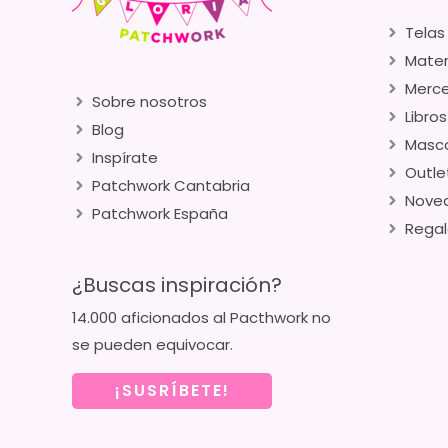
Telas
Mater
Merce
Sobre nosotros
Libros
Blog
Masca
Inspírate
Outle
Patchwork Cantabria
Nove
Patchwork España
Regal
¿Buscas inspiración?
14.000 aficionados al Pacthwork no
se pueden equivocar.
¡SUSRÍBETE!