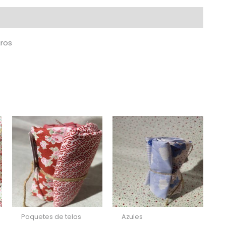
negros
cantidad
gros
Paquetes de telas
Azules