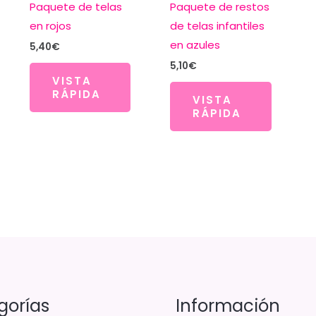
Paquete de telas
Paquete de restos
en rojos
de telas infantiles
en azules
5,40
€
5,10
€
VISTA
RÁPIDA
VISTA
RÁPIDA
gorías
Información