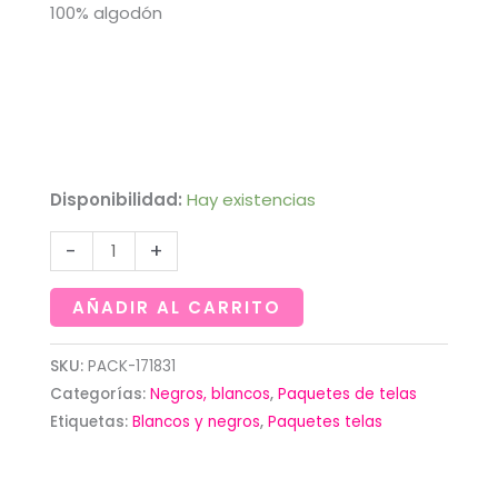
100% algodón
Disponibilidad:
Hay existencias
Paquete
-
+
de
10
AÑADIR AL CARRITO
telas
con
SKU:
PACK-171831
Categorías:
Negros, blancos
,
Paquetes de telas
motivos
Etiquetas:
Blancos y negros
,
Paquetes telas
en
blancos
y