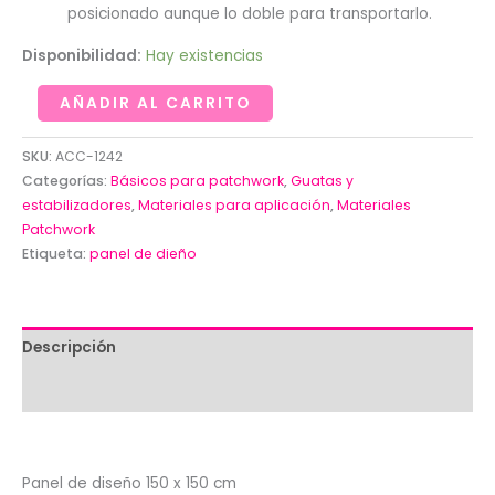
posicionado aunque lo doble para transportarlo.
Disponibilidad:
Hay existencias
Panel
AÑADIR AL CARRITO
de
diseño
SKU:
ACC-1242
150
Categorías:
Básicos para patchwork
,
Guatas y
estabilizadores
,
Materiales para aplicación
,
Materiales
x
Patchwork
150
Etiqueta:
panel de dieño
cm
cantidad
Descripción
Valoraciones (0)
Panel de diseño 150 x 150 cm