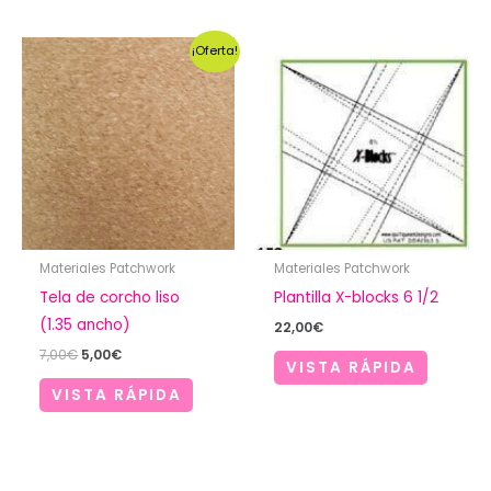
¡Oferta!
Materiales Patchwork
Materiales Patchwork
Tela de corcho liso
Plantilla X-blocks 6 1/2
(1.35 ancho)
22,00
€
El
El
7,00
€
5,00
€
VISTA RÁPIDA
precio
precio
original
actual
VISTA RÁPIDA
era:
es:
7,00€.
5,00€.