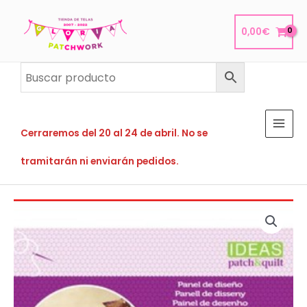
Ir
al
0,00
€
contenido
Cerraremos del 20 al 24 de abril. No se
tramitarán ni enviarán pedidos.