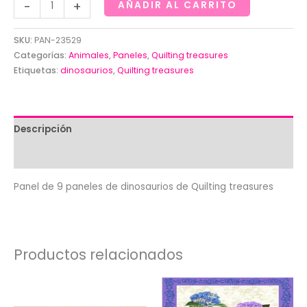
Panel
-
+
AÑADIR AL CARRITO
de
9
SKU:
PAN-23529
cuadros
Categorías:
Animales
,
Paneles
,
Quilting treasures
de
Etiquetas:
dinosaurios
,
Quilting treasures
dinosaurios
de
Quilting
Descripción
treasures
Valoraciones (0)
cantidad
Panel de 9 paneles de dinosaurios de Quilting treasures
Productos relacionados