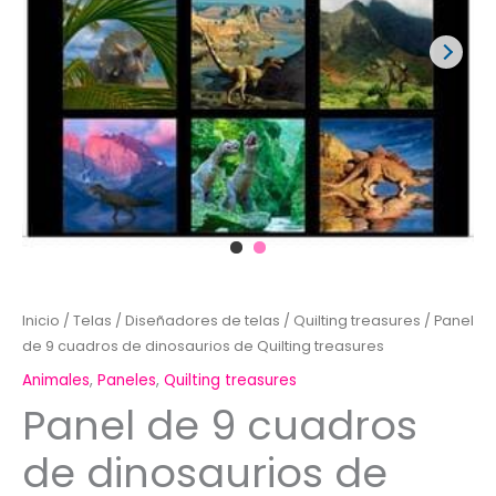
Inicio
/
Telas
/
Diseñadores de telas
/
Quilting treasures
/ Panel
de 9 cuadros de dinosaurios de Quilting treasures
Animales
,
Paneles
,
Quilting treasures
Panel de 9 cuadros
de dinosaurios de