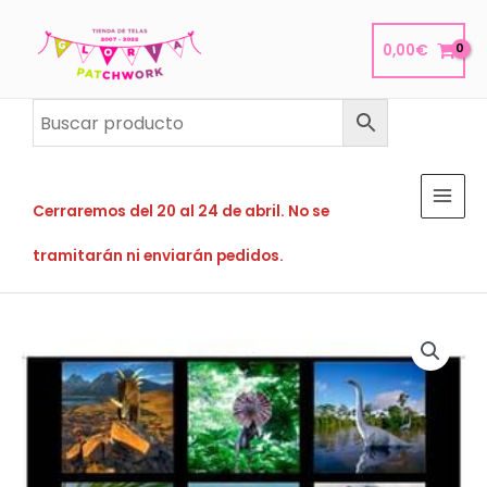
Ir
al
0,00
€
contenido
Cerraremos del 20 al 24 de abril. No se
tramitarán ni enviarán pedidos.